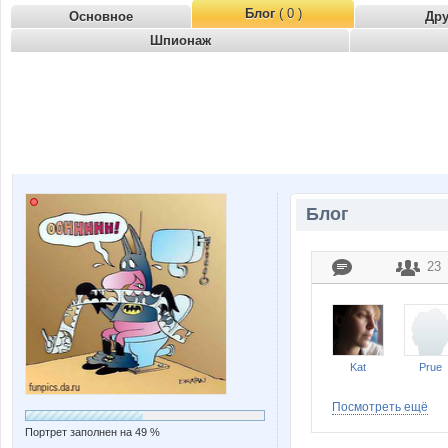
Блог
( 0 )
Основное
Др
Шпионаж
Блог
23
Kat
Prue
Посмотреть ещё
Портрет заполнен на 49 %