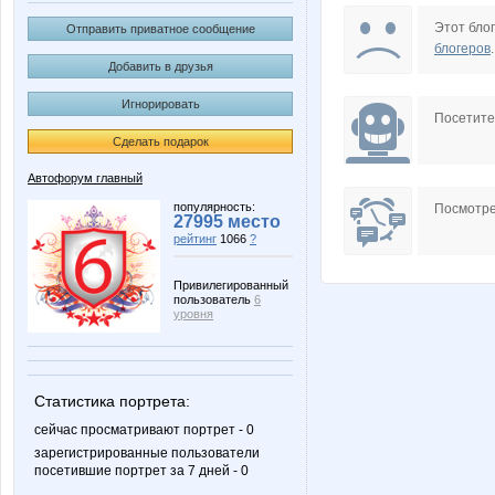
Карямба
Казл
Этот блог
Отправить приватное сообщение
блогеров
.
Добавить в друзья
Игнорировать
Смотря
Убри*
Посетит
Сделать подарок
Автофорум главный
популярность:
Посмотре
27995 место
рейтинг
1066
?
Привилегированный
пользователь
6
уровня
Статистика портрета:
сейчас просматривают портрет - 0
зарегистрированные пользователи
посетившие портрет за 7 дней - 0